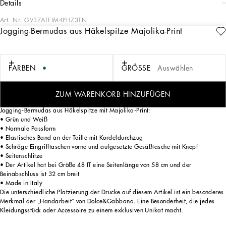
details
Art. Nr.
GV37ATFIM4PHZ3TN
Jogging-Bermudas aus Häkelspitze Majolika-Print
Die Majolika mit „kalligraphisch-naturalistischem“ Dekor in monochromem Grün
bildet die Grundlage für eine Kollektion, die sich durch vielseitige Silhouetten in
frischer und leichter Optik auszeichnet, von denen einige der Welt des Sports
entlehnt sind. Die lebendige Zweifarbigkeit – Grün und Weiß – soll eine Reihe
FARBEN
GRÖSSE
Auswählen
von Details wie die Taschen, die einfarbige grüne Paspelierung auf weißen
Seidenpyjamas, die Streifen der Poloshirts, die Manschetten der Hemden oder die
Jersey-Einsätze auf den T-Shirts hervorheben.
ZUM WARENKORB HINZUFÜGEN
Jogging-Bermudas aus Häkelspitze mit Majolika-Print:
• Grün und Weiß
• Normale Passform
• Elastisches Band an der Taille mit Kordeldurchzug
• Schräge Eingrifftaschen vorne und aufgesetzte Gesäßtasche mit Knopf
• Seitenschlitze
• Der Artikel hat bei Größe 48 IT eine Seitenlänge von 58 cm und der
Beinabschluss ist 32 cm breit
• Made in Italy
Die unterschiedliche Platzierung der Drucke auf diesem Artikel ist ein besonderes
Merkmal der „Handarbeit“ von Dolce&Gabbana. Eine Besonderheit, die jedes
Kleidungsstück oder Accessoire zu einem exklusiven Unikat macht.