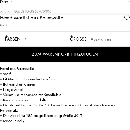
details
Art. Nr.
G5JL8TGG865W0800
Hemd Martini aus Baumwolle
Die Schneiderkunst – eine Kunst der Weisheit, der Harmonie und der Tradition –
€550
ist Teil des Dolce&Gabbana-Universums, das die Designer in jeder Saison
überarbeiten und aktualisieren. Als Liebhaber der italienischen Handwerkskunst
und der exklusiven Schneidertradition präsentieren die Designer in dieser
FARBEN
GRÖSSE
Auswählen
Kollektion eine neue Art von Freiheit: das Tragen von scheinbar formeller
Kleidung. Ein neues Konzept der Schneiderkunst, das urbane Eleganz und
Tragekomfort in Einklang bringt – jung, edel und entspannt, von Grund auf
ZUM WARENKORB HINZUFÜGEN
erneuert.
Hemd aus Baumwolle:
• Weiß
• Fit Martini mit normaler Passform
• Italienischer Kragen
• Lange Ärmel
• Verschluss mit verdeckter Knopfleiste
• Rückenpasse mit Kellerfalte
• Der Artikel hat bei Größe 40 IT eine Länge von 80 cm ab dem hinteren
Halsansatz
• Das Model ist 185 cm groß und trägt Größe 40 IT
• Made in Italy