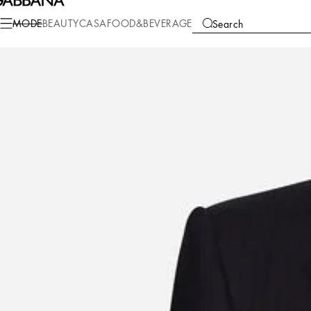
Mode
Herren
Kleidung
Anzüge und Blazer
MODE
BEAUTY
CASA
FOOD&BEVERAGE
Search