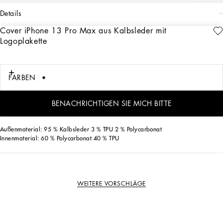
details
Cover iPhone 13 Pro Max aus Kalbsleder mit
Art. Nr.
BP3136AG21980999
Logoplakette
Das Cover für das iPhone 13 Pro Max mit Front aus Dauphine-Kalbsleder ist mit
einer Logoplakette aus rutheniertem Metall versehen.
FARBEN
• Schlitze für Kamera und Seitentasten
• Gehäuse aus Kunststoff
• Maße: 16 x 7,7 x 1 cm
BENACHRICHTIGEN SIE MICH BITTE
• Made in Italy
Außenmaterial: 95 % Kalbsleder 3 % TPU 2 % Polycarbonat
Innenmaterial: 60 % Polycarbonat 40 % TPU
WEITERE VORSCHLÄGE