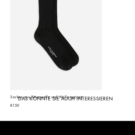
Socken aus Baumwolle und Wolle gerippt
DAS KÖNNTE SIE AUCH INTERESSIEREN
€150