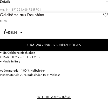
details
Art. Nr.
BP1321A6N728F701
Geldbörse aus Dauphine
Die Bifold-Geldbörse aus Dauphine-Leder im praktischen, kompakten Design ist
€350
mit einer Logoplakette versehen.
Bifold-Geldbörse aus Dauphine-Leder mit Dolce&Gabbana-Logoplakette aus
FARBEN
Metall:
• Schwarz und Blau
• Sechs Kreditkartenfächer
ZUM WARENKORB HINZUFÜGEN
• Zwei flache Seitentaschen
• Ein Geldscheinfach oben
• Maße: H 9,2 x B 11 x T 2 cm
• Made in Italy
Außenmaterial: 100 % Kalbsleder
Innenmaterial: 90 % Kalbsleder 10 % Viskose
WEITERE VORSCHLÄGE