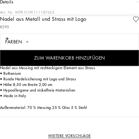
details
Art. Nr.
WPR1I1W111187655
Nadel aus Metall und Strass mit Logo
Die Herrenkollektion Italian Holiday ist eine moderne Neuinterpretation des
€595
Glamours der 50er-Jahre. Weiße Hemden und edle Anzüge im Wechsel mit
lässiger Jeanskleidung und Retro-T-Shirts mit einer futuristischen Note. Verspielte
Prints – Schachbrettmuster, Katzen, Vintage-Feuerzeuge, Mini-Parfümflakons,
FARBEN
Cocktail-Sets und Blu-Mediterraneo-Bänder – in Kombination mit dem
Jacquardlogo in Krawattenoptik verleihen der Ikonographie des Italienurlaubs
einen modernen Touch.
ZUM WARENKORB HINZUFÜGEN
Nadel aus Messing mit rechteckigem Element aus Strass
• Ruthenium
• Runde Nadelsicherung mit Logo und Strass
• Höhe 8,50 cm Breite 2,00 cm
• Hypoallergene und nickelfreie Materialien
• Made in Italy
Außenmaterial: 70 % Messing 25 % Glas 5 % Stahl
WEITERE VORSCHLÄGE