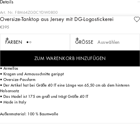
details
Art. Nr.
F8M64ZGDCYDW0800
Oversize-Tanktop aus Jersey mit DG-Logostickerei
In seinem neuen DNA-Thema bringt Dolce&Gabbana seinen Stil in ein neues
€395
Konzept von Garderobe und Alltagseleganz ein. Ein moderner und zugleich
klassischer zeitloser Stil, bei dem Sweatshirts, Hosen, T-Shirts und Pullover mit
dem DG-Logo veredelt werden, um Ihren Outfits Charakter zu verleihen.
FARBEN
GRÖSSE
Auswählen
Oversize-Tanktop aus Baumwolljersey mit DG-Logostickerei:
• Weiß
ZUM WARENKORB HINZUFÜGEN
• Rundhalsausschnitt
• Ärmellos
• Kragen und Armausschnitte gerippt
• Oversize-Passform
• Der Artikel hat bei Größe 40 IT eine Länge von 65,50 cm ab dem hinteren
Halsansatz
• Das Model ist 175 cm groß und trägt Größe 40 IT
• Made in Italy
Außenmaterial: 100 % Baumwolle