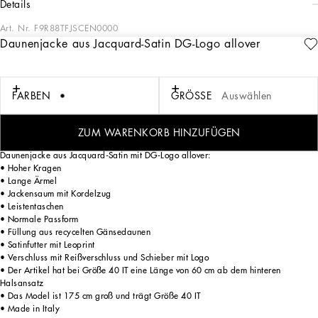
details
Art. Nr.
F9R88TFJSCEN0000
Daunenjacke aus Jacquard-Satin DG-Logo allover
In der HW-Kollektion DNA 24/25 werden die Codes der klassischen
Schneiderkunst auf innovative Weise neu interpretiert. Für Mikro-Jacken und
Mäntel werden neue Raschelwaren verwendet, und Trenchcoats, Röcke, Jacquard-
Anzüge und Hemden zeichnen sich durch außergewöhnliche Texturen aus. Neu ist
FARBEN
GRÖSSE
Auswählen
auch die Farbpalette, die aus Sicilia-Schwarz, Milchweiß und Puderblau besteht.
Abgerundet werden die Looks durch die ikonischen Taschen aus hochwertigem
Nappaleder und aus „Phython FC Machine“.
ZUM WARENKORB HINZUFÜGEN
Daunenjacke aus Jacquard-Satin mit DG-Logo allover:
• Hoher Kragen
• Lange Ärmel
• Jackensaum mit Kordelzug
• Leistentaschen
• Normale Passform
• Füllung aus recycelten Gänsedaunen
• Satinfutter mit Leoprint
• Verschluss mit Reißverschluss und Schieber mit Logo
• Der Artikel hat bei Größe 40 IT eine Länge von 60 cm ab dem hinteren
Halsansatz
• Das Model ist 175 cm groß und trägt Größe 40 IT
• Made in Italy