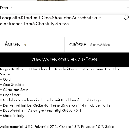
details
Longuette-Kleid mit One-Shoulder-Ausschnitt aus
Art. Nr.
F6JRTTFLOARS0997
elastischer Lamé-Chantilly-Spitze
Maskuline und feminine Elemente vermischen sich, wirken aufeinander ein und
sind Ausdruck einer Schneiderkunst, die unendlich viele Nuancen umfasst – von
gewagt bis edel – für eine Weiblichkeit von stilvoller Zeitlosigkeit. Eine
monochrome Erzählung in Sicilia-Schwarz, die durch goldene Akzente und
FARBEN
GRÖSSE
Auswählen
Strasssteine aufgewertet wird und sich durch klare Linien, edle Stoffe wie Samt,
Chiffon, Spitze, Organza und einzigartige Details aus Netzgewebe auszeichnet,
die die authentische Schönheit der Kleider, Blusen und Accessoires ausmachen.
ZUM WARENKORB HINZUFÜGEN
Longuette-Kleid mit One-Shoulder-Ausschnitt aus elastischer Lamé-Chantilly-
Spitze:
• Gold
• One Shoulder
• Gürtel aus Satin
• Ungefüttert
• Seitlicher Verschluss in der Taille mit Druckknöpfen und Satingürtel
• Der Artikel hat bei Größe 40 IT eine Länge von 114 cm ab der Taille
• Das Model ist 175 cm groß und trägt Größe 40 IT
• Made in Italy
Außenmaterial: 45 % Polyamid 27 % Viskose 18 % Polyester 10 % Seide