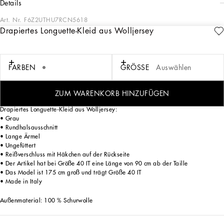
details
Art. Nr.
F6Z2UTHU7RCN5618
Drapiertes Longuette-Kleid aus Wolljersey
Die Damenkollektion Everyday Dolce&Gabbana – eine Neuinterpretation
moderner Alltagskleidung – kombiniert ikonische Stoffe mit Details wie
Blumenstickereien, Kristallen und Schmuckknöpfen. Eleganz trifft auf Animalprint
in Grau mit einem Hauch von Grün und Violett, während Schmuck in strengen
FARBEN
GRÖSSE
Auswählen
geometrischen Formen, Transparenzen und voluminöse Schnitte besondere
Akzente setzen. Maskuliner Tweed in einer grafischen Überarbeitung für Outfits
von raffinierter Sinnlichkeit.
ZUM WARENKORB HINZUFÜGEN
Drapiertes Longuette-Kleid aus Wolljersey:
• Grau
• Rundhalsausschnitt
• Lange Ärmel
• Ungefüttert
• Reißverschluss mit Häkchen auf der Rückseite
• Der Artikel hat bei Größe 40 IT eine Länge von 90 cm ab der Taille
• Das Model ist 175 cm groß und trägt Größe 40 IT
• Made in Italy
Außenmaterial: 100 % Schurwolle