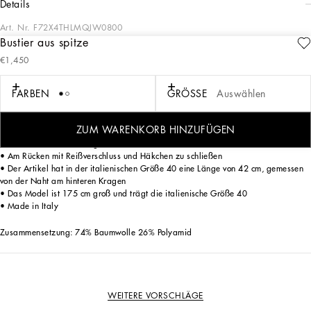
details
Art. Nr.
F72X4THLMQJW0800
Bustier aus spitze
Schneiderkunst, Eleganz und ausgezeichnete Arbeit sind seit jeher die
€1,450
Grundlagen der Kollektionen von Dolce&Gabbana.
FARBEN
GRÖSSE
Auswählen
Bustier aus Chantilly Spitze:
• Herzausschnitt
• Ärmellos
ZUM WARENKORB HINZUFÜGEN
• Mit Metallbügeln und Stäben
• Mit Stretch-Tüll hinterlegt
• Am Rücken mit Reißverschluss und Häkchen zu schließen
• Der Artikel hat in der italienischen Größe 40 eine Länge von 42 cm, gemessen
von der Naht am hinteren Kragen
• Das Model ist 175 cm groß und trägt die italienische Größe 40
• Made in Italy
Zusammensetzung: 74% Baumwolle 26% Polyamid
WEITERE VORSCHLÄGE