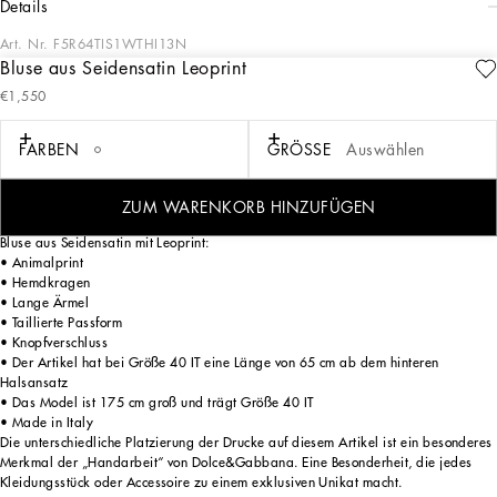
details
Art. Nr.
F5R64TIS1WTHI13N
Bluse aus Seidensatin Leoprint
Die Damenkollektion Everyday Dolce&Gabbana – eine Neuinterpretation
€1,550
moderner Alltagskleidung – kombiniert ikonische Stoffe mit Details wie
Blumenstickereien, Kristallen und Schmuckknöpfen. Eleganz trifft auf Animalprint
in Grau mit einem Hauch von Grün und Violett, während Schmuck in strengen
FARBEN
GRÖSSE
Auswählen
geometrischen Formen, Transparenzen und voluminöse Schnitte besondere
Akzente setzen. Maskuliner Tweed in einer grafischen Überarbeitung für Outfits
von raffinierter Sinnlichkeit.
ZUM WARENKORB HINZUFÜGEN
Bluse aus Seidensatin mit Leoprint:
• Animalprint
• Hemdkragen
• Lange Ärmel
• Taillierte Passform
• Knopfverschluss
• Der Artikel hat bei Größe 40 IT eine Länge von 65 cm ab dem hinteren
Halsansatz
• Das Model ist 175 cm groß und trägt Größe 40 IT
• Made in Italy
Die unterschiedliche Platzierung der Drucke auf diesem Artikel ist ein besonderes
Merkmal der „Handarbeit“ von Dolce&Gabbana. Eine Besonderheit, die jedes
Kleidungsstück oder Accessoire zu einem exklusiven Unikat macht.