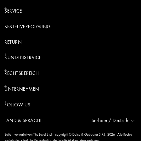
SERVICE
BESTELLVERFOLGUNG
RETURN
KUNDENSERVICE
RECHTSBEREICH
UNTERNEHMEN
FOLLOW US
LAND & SPRACHE
Serbien
/
Deutsch
Seite – verwaltet von The Level S.r.l. - copyright © Dolce & Gabbana S.R.L. 2026 - Alle Rechte
vorbehalten - Jegliche Reproduktion der Inhalte ist strengstens verboten.