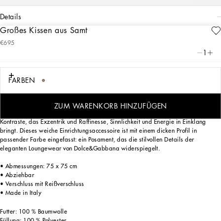
details
Großes Kissen aus Samt
Art. Nr.
TCE003TCAA5UL013
€695
Das klassische und zugleich auffällige Samt-Kissen mit dem Leoparden-Print, der
1
seit jeher eine Konstante in der DNA von Dolce&Gabbana ist, spiegelt einen
starken Charakter und eine zeitlose Faszination wider.
FARBEN
Das großzügig gefüllte Kissen interpretiert ein Foulardthema aus dem Archiv neu.
ZUM WARENKORB HINZUFÜGEN
Ein figuratives Motiv wird von einem unifarbenen Rand umrahmt. Ein Spiel der
Kontraste, das Exzentrik und Raffinesse, Sinnlichkeit und Energie in Einklang
bringt. Dieses weiche Einrichtungsaccessoire ist mit einem dicken Profil in
passender Farbe eingefasst: ein Posament, das die stilvollen Details der
eleganten Loungewear von Dolce&Gabbana widerspiegelt.
• Abmessungen: 75 x 75 cm
• Abziehbar
• Verschluss mit Reißverschluss
• Made in Italy
Futter: 100 % Baumwolle
Füllung: 100 % Polyester