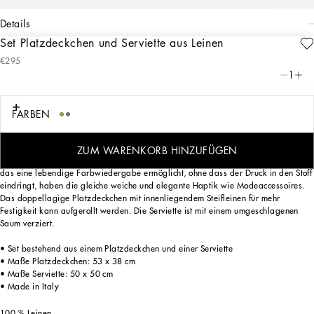
details
Set Platzdeckchen und Serviette aus Leinen
Art. Nr.
TCGS04TCAG9UB013
€295
Die Reinheit von Weiß, die Intensität von Azurblau: Das Set mit Platzdeckchen und
1
Serviette aus Leinen zeichnet sich durch das Blu Mediterraneo von
Dolce&Gabbana aus und nimmt uns mit auf eine sensorische Reise, bei der Düfte,
Klänge und Empfindungen eine vertraute und zarte Ästhetik schaffen.
FARBEN
ZUM WARENKORB HINZUFÜGEN
Diese Einrichtungsaccessoires, deren Gestaltung nach einem Verfahren erfolgt,
das eine lebendige Farbwiedergabe ermöglicht, ohne dass der Druck in den Stoff
eindringt, haben die gleiche weiche und elegante Haptik wie Modeaccessoires.
Das doppellagige Platzdeckchen mit innenliegendem Steifleinen für mehr
Festigkeit kann aufgerollt werden. Die Serviette ist mit einem umgeschlagenen
Saum verziert.
• Set bestehend aus einem Platzdeckchen und einer Serviette
• Maße Platzdeckchen: 53 x 38 cm
• Maße Serviette: 50 x 50 cm
• Made in Italy
100 % Leinen