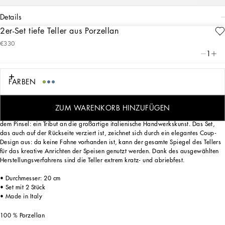
details
2er-Set tiefe Teller aus Porzellan
Art. Nr.
TC0S05TCA88UV019
€330
Mit diesem Set mit 2 Suppentellern aus Porzellan in Majolika-Grün, das an die
1
Handwerkskunst der lokalen Tradition anknüpft, zelebriert Dolce&Gabbana die
Küstenlandschaften Süditaliens, die von den Düften und den Farben der
mediterranen Macchia durchdrungen sind.
FARBEN
Diese Suppenteller wurden für diejenigen entworfen, die ihre Persönlichkeit durch
eine eindrucksvolle Inszenierung zum Ausdruck bringen wollen. Abgerundet
ZUM WARENKORB HINZUFÜGEN
werden sie durch leicht erhabene Details durch das Auftragen einer Aufglasur mit
dem Pinsel: ein Tribut an die großartige italienische Handwerkskunst. Das Set,
das auch auf der Rückseite verziert ist, zeichnet sich durch ein elegantes Coup-
Design aus: da keine Fahne vorhanden ist, kann der gesamte Spiegel des Tellers
für das kreative Anrichten der Speisen genutzt werden. Dank des ausgewählten
Herstellungsverfahrens sind die Teller extrem kratz- und abriebfest.
• Durchmesser: 20 cm
• Set mit 2 Stück
• Made in Italy
100 % Porzellan