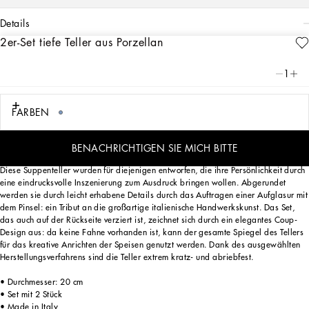
details
2er-Set tiefe Teller aus Porzellan
Art. Nr.
TC0S05TCA16UC063
Dieses Set aus 2 Suppentellern aus Porzellan erinnert durch das dekorative Motiv,
1
das von einem Foularddruck aus dem Archiv stammt, an den sizilianischen
Carretto: ein Element der Folklore eines Ortes, der mit seinen Traditionen, seinem
Kunsthandwerk, seinen Landschaften und seinen einzigartigen Farben seit jeher
FARBEN
im Mittelpunkt der Ästhetik von Dolce&Gabbana steht.
BENACHRICHTIGEN SIE MICH BITTE
Diese Suppenteller wurden für diejenigen entworfen, die ihre Persönlichkeit durch
eine eindrucksvolle Inszenierung zum Ausdruck bringen wollen. Abgerundet
werden sie durch leicht erhabene Details durch das Auftragen einer Aufglasur mit
dem Pinsel: ein Tribut an die großartige italienische Handwerkskunst. Das Set,
das auch auf der Rückseite verziert ist, zeichnet sich durch ein elegantes Coup-
Design aus: da keine Fahne vorhanden ist, kann der gesamte Spiegel des Tellers
für das kreative Anrichten der Speisen genutzt werden. Dank des ausgewählten
Herstellungsverfahrens sind die Teller extrem kratz- und abriebfest.
• Durchmesser: 20 cm
• Set mit 2 Stück
• Made in Italy