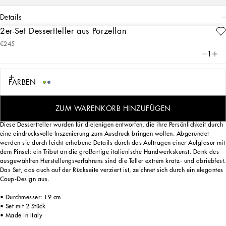
details
2er-Set Dessertteller aus Porzellan
Art. Nr.
TC0S03TCA38UB004
€245
Dieses Set aus 2 Desserttellern aus Porzellan erinnert durch das dekorative Motiv,
1
das von einem Foularddruck aus dem Archiv stammt, an den sizilianischen
Carretto: ein Element der Folklore eines Ortes, der mit seinen Traditionen, seinem
Kunsthandwerk, seinen Landschaften und seinen einzigartigen Farben seit jeher
FARBEN
im Mittelpunkt der Ästhetik von Dolce&Gabbana steht.
ZUM WARENKORB HINZUFÜGEN
Diese Dessertteller wurden für diejenigen entworfen, die ihre Persönlichkeit durch
eine eindrucksvolle Inszenierung zum Ausdruck bringen wollen. Abgerundet
werden sie durch leicht erhabene Details durch das Auftragen einer Aufglasur mit
dem Pinsel: ein Tribut an die großartige italienische Handwerkskunst. Dank des
ausgewählten Herstellungsverfahrens sind die Teller extrem kratz- und abriebfest.
Das Set, das auch auf der Rückseite verziert ist, zeichnet sich durch ein elegantes
Coup-Design aus.
• Durchmesser: 19 cm
• Set mit 2 Stück
• Made in Italy