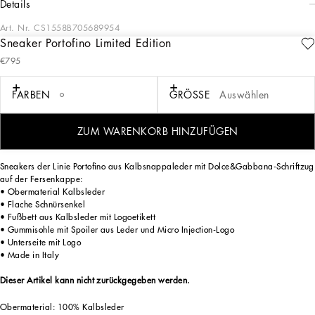
details
Art. Nr.
CS1558B705689954
Sneaker Portofino Limited Edition
Exklusiv im Online-Shop erhältlich. Dolce & Gabbana präsentiert eine Kollektion
€795
von Sneakers in limitierter Auflage für Sie und Ihn, verziert mit einzigartigen
Designs, die von unseren Kunsthandwerkern handbemalt und bestickt wurden.
FARBEN
GRÖSSE
Auswählen
Die Limited Edition Sneakers werden exklusiv für Sie gefertigt und werden Ihnen
ZUM WARENKORB HINZUFÜGEN
innerhalb von 3 Wochen kostenlos zugestellt.
Sneakers der Linie Portofino aus Kalbsnappaleder mit Dolce&Gabbana-Schriftzug
auf der Fersenkappe:
• Obermaterial Kalbsleder
• Flache Schnürsenkel
• Fußbett aus Kalbsleder mit Logoetikett
• Gummisohle mit Spoiler aus Leder und Micro Injection-Logo
• Unterseite mit Logo
• Made in Italy
Dieser Artikel kann nicht zurückgegeben werden.
Obermaterial: 100% Kalbsleder