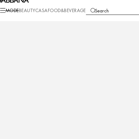
Mode
Herren
Schuhe
Sneakers
MODE
BEAUTY
CASA
FOOD&BEVERAGE
Search