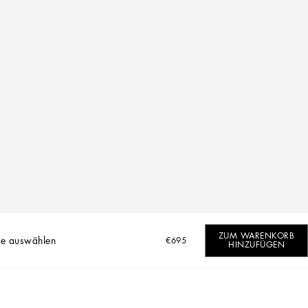
ZUM WARENKORB
e auswählen
€695
HINZUFÜGEN