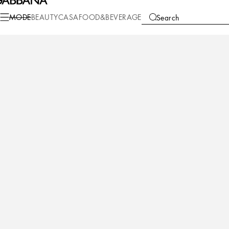
Mode
Herren
Schuhe
Sneakers
MODE
BEAUTY
CASA
FOOD&BEVERAGE
Search