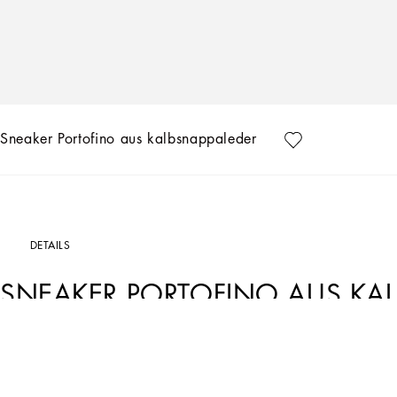
Sneaker Portofino aus kalbsnappaleder
DETAILS
SNEAKER PORTOFINO AUS KAL
Art. Nr.
CS2332AA3358B956
Der Sneaker Portofino aus Kalbsnappaleder mit Dolce&Gabbana-Schriftzug in Micro-I
Linie aus.