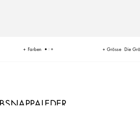
Farben
Grösse
Die Gr
BSNAPPALEDER
njection-Technik zeichnet sich durch eine essentielle und raffinierte