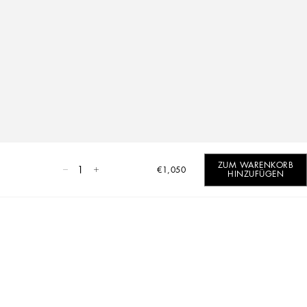
ZUM WARENKORB
1
€1,050
HINZUFÜGEN