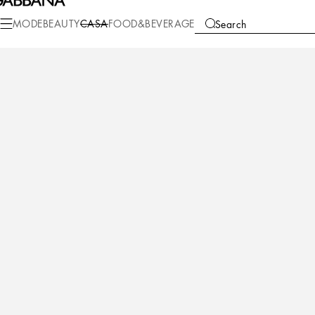
Casa
Wohnen
Kissen
Besondere Kissen
MODE
BEAUTY
CASA
FOOD&BEVERAGE
Search