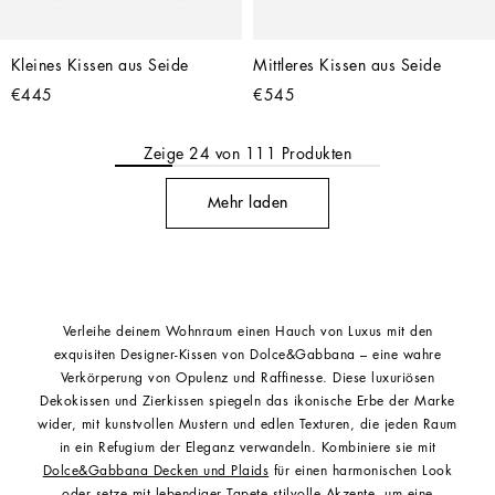
Kleines Kissen aus Seide
Mittleres Kissen aus Seide
€445
€545
Zeige
24
von
111
Produkten
Mehr laden
Verleihe deinem Wohnraum einen Hauch von Luxus mit den
exquisiten Designer-Kissen von Dolce&Gabbana – eine wahre
Verkörperung von Opulenz und Raffinesse. Diese luxuriösen
Dekokissen und Zierkissen spiegeln das ikonische Erbe der Marke
wider, mit kunstvollen Mustern und edlen Texturen, die jeden Raum
in ein Refugium der Eleganz verwandeln. Kombiniere sie mit
Dolce&Gabbana Decken und Plaids
für einen harmonischen Look
oder setze mit
lebendiger Tapete
stilvolle Akzente, um eine