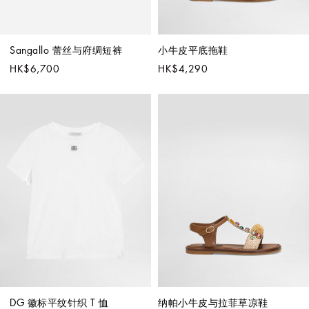
Sangallo 蕾丝与府绸短裤
小牛皮平底拖鞋
HK$6,700
HK$4,290
DG 徽标平纹针织 T 恤
纳帕小牛皮与拉菲草凉鞋