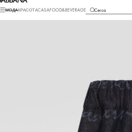
Мода
Дети
Мальчиков (2-13 лет)
Брюки и Шорты
МОДА
КРАСОТА
CASA
FOOD&BEVERAGE
Cerca