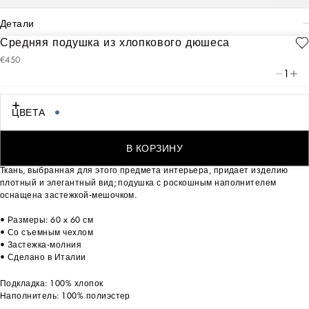
детали
Средняя подушка из хлопкового дюшеса
Art. Nr.
TCE002TCA99UB011
€450
Принт этой подушки из хлопкового дюшеса, представляющий собой
1
архивный узор шейного платка, напоминает сицилийскую повозку:
фольклорный элемент этой земли, которая, благодаря своим
традициям, ремеслам, уникальным пейзажам и цветам, всегда была в
ЦВЕТА
центре эстетики Dolce&Gabbana.
В КОРЗИНУ
Ткань, выбранная для этого предмета интерьера, придает изделию
плотный и элегантный вид; подушка с роскошным наполнителем
оснащена застежкой-мешочком.
• Размеры: 60 x 60 см
• Со съемным чехлом
• Застежка-молния
• Сделано в Италии
Подкладка: 100% хлопок
Наполнитель: 100% полиэстер