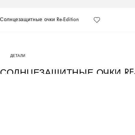
Солнцезащитные очки Re-Edition
ДЕТАЛИ
СОЛНЦЕЗАЩИТНЫЕ ОЧКИ RE-
Art. Nr.
VG2298VM5879V000
Интерпретация наследия Dolce&Gabbana, отдающая дань уважения эстет
• Оправа из черного нейлонового волокна со стразами
• Дужки из черного нейлонового волокна
• Линзы темно-серые зеркальные
• 100% защита от УФ-излучения
• Размеры: - 140 - 120 мм