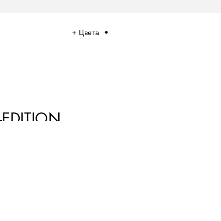
Цвета
EDITION
ической энергии 90-х и нулевых.