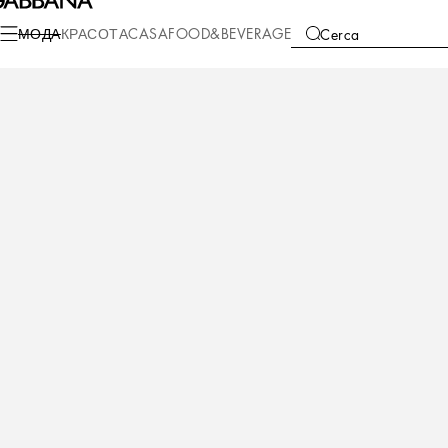
Мода
Женское
Солнцезащитные очки
МОДА
КРАСОТА
CASA
FOOD&BEVERAGE
Cerca