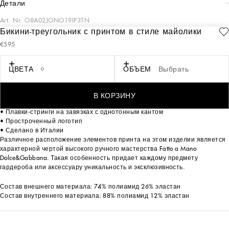
детали
Art. Nr.
O8A02JONO19IP3TN
Бикини-треугольник с принтом в стиле майолики
Это бикини, сочетающее в себе высокое мастерство и оригинальный
€595
дизайн, подчеркнет вашу женственность и неповторимый стиль.
Бикини с треугольными чашечками украшено принтом в стиле
ЦВЕТА
ОБЪЕМ
Выбрать
майолики:
• Разные цвета
• Подвижные треугольные чашечки без косточек
В КОРЗИНУ
• Однотонный кант на вырезе и по боковой линии чашечек
• Плавки-стринги на завязках с однотонным кантом
• Простроченный логотип
• Сделано в Италии
Различное расположение элементов принта на этом изделии является
характерной чертой высокого ручного мастерства Fatto a Mano
Dolce&Gabbana. Такая особенность придает каждому предмету
гардероба или аксессуару уникальность и эксклюзивность.
Состав внешнего материала: 74% полиамид 26% эластан
Состав внутреннего материала: 88% полиамид 12% эластан