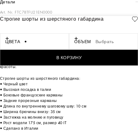
детали
Art. Nr.
FTC78TFU21EN0000
Строгие шорты из шерстяного габардина
Элементы мужской и женской эстетики смешиваются, перекликаются и
дают жизнь тейлорингу, охватывающему бесконечное множество
оттенков, от самых смелых до изысканных, определяя коды
непреходящей женственности. Монохромная история сицилийского
ЦВЕТА
ОБЪЕМ
Выбрать
черного цвета, обогащенная золотистыми штрихами и стразами,
находит отражение в чистых линиях, изысканных тканях, таких как
бархат, шифон, кружево, органза, и уникальных сетчатых деталях.
В КОРЗИНУ
Платья, рубашки и аксессуары становятся выражением подлинной
красоты.
Строгие шорты из шерстяного габардина:
• Черный цвет
• Высокая посадка в талии
• Боковые французские карманы
• Задние прорезные карманы
• Длина по внутреннему шаговому шву: 10 см
• Ширина брючины внизу: 35 см
• Застежка на молнию и пуговицу
• Рост модели 175 см, размер 40 IT
• Сделано в Италии