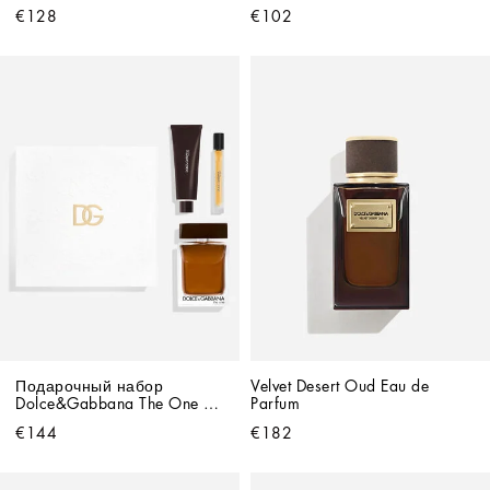
Pour Homme EDT
€128
€102
Подарочный набор 
Velvet Desert Oud Eau de 
Dolce&Gabbana The One 
Parfum
For Men EDP
€144
€182