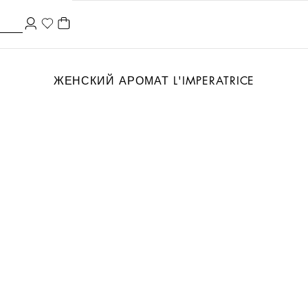
ЖЕНСКИЙ АРОМАТ L'IMPERATRICE