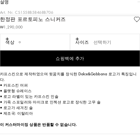
설명
Art. Nr.
CS1558B58468B706
한정판 포르토피노 스니커즈
온라인 스토어 판매 전용 품목. Dolce&Gabbana에서 숙련된 장인의 핸드페인팅
₩1,290,000
가공과 독특한 디자인이 돋보이는 남성과 여성 한정판 스니커즈 컬렉션을 선보입
니다.
색상
사이즈
선택하기
한정판 스니커즈는 고객 주문당 하나하나 개별 제작되며 3주 이내에 무료로 배송
쇼핑백에 추가
됩니다.
카프스킨으로 제작하였으며 뒷꿈치를 장식한 Dolce&Gabbana 로고가 특징입니
다.
• 카프스킨 어퍼
• 플랫형 슈레이스
• 로고 라벨이 있는 카프스킨 인솔
• 가죽 스포일러와 마이크로 인젝션 로고로 장식한 고무 솔
• 로고가 새겨진 솔
• 제조국: 이탈리아
이 커스터마이징 상품은 반품할 수 없습니다.