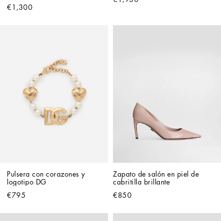
€1,300
Pulsera con corazones y 
Zapato de salón en piel de 
logotipo DG
cabritilla brillante
€795
€850