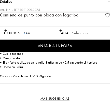
detalles
Art. Nr.
L4JT7TG7I2OB0075
Camiseta de punto con placa con logotipo
La colección Essential es una mezcla de piezas emblemáticas de diseño
atemporal, un rasgo distintivo del estilo Dolce&Gabbana. Los colores vivos y el
parche con el logotipo DG caracterizan estas prendas deportivas y chic, ideales
para llevar a diario.
COLORES
TALLA
Seleccionar
Camiseta de punto con placa con logotipo:
AÑADIR A LA BOLSA
• Corte regular
• Cuello redondo
• Manga corta
• El artículo realizado en la talla 3 años mide 42,5 cm desde el hombro
• Hecho en Italia
Composición externa: 100 % Algodón
MÁS SUGERENCIAS