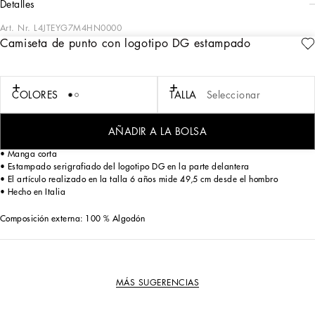
detalles
Art. Nr.
L4JTEYG7M4HN0000
Camiseta de punto con logotipo DG estampado
De esta forma, los diseñadores reescriben los códigos a partir de la base de su
propia identidad, con el deseo de que los recién nacidos sean siempre únicos,
felices y libres de expresarse en el nuevo mundo que les espera.
COLORES
TALLA
Seleccionar
Camiseta en punto de algodón con logotipo DG estampado:
• Negro
• Corte oversize
AÑADIR A LA BOLSA
• Cuello redondo de punto elástico
• Manga corta
• Estampado serigrafiado del logotipo DG en la parte delantera
• El artículo realizado en la talla 6 años mide 49,5 cm desde el hombro
• Hecho en Italia
Composición externa: 100 % Algodón
MÁS SUGERENCIAS