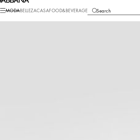
Moda
Niños
Niño (2-13 años)
Camisas
MODA
BELLEZA
CASA
FOOD&BEVERAGE
Search