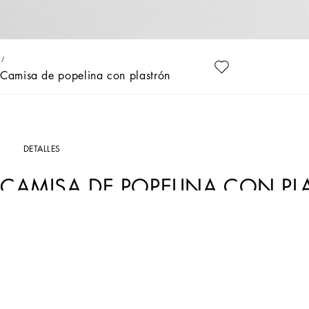
Camisa de popelina con plastrón
DETALLES
CAMISA DE POPELINA CON P
Art. Nr.
L42S56FU5GKW0800
Dolce&Gabbana da forma a un armario atemporal, compuesto por piezas icónicas 
detalles adornan las prendas y se ratifican como códigos distintivos de la marc
el look de las ocasiones especiales.
• Corte regular