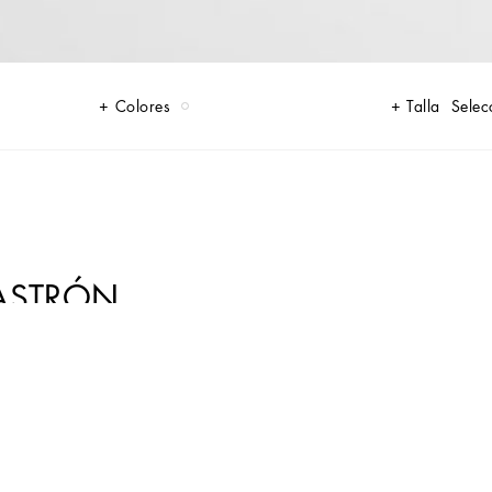
Colores
Talla
Selec
LASTRÓN
perfectas para cada día. Los materiales innovadores y los exclusivos
a. La camisa de esmoquin de popelina de algodón es ideal para completar