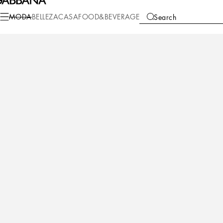
Moda
Niños
Niña (2-13 Años)
Vestidos
MODA
BELLEZA
CASA
FOOD&BEVERAGE
Search