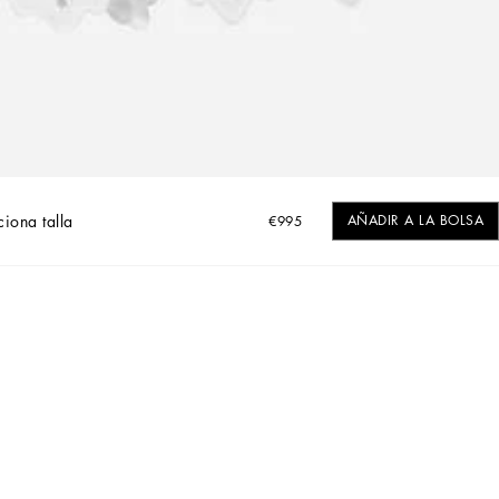
ciona talla
AÑADIR A LA BOLSA
€995