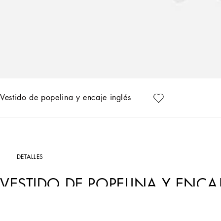
Vestido de popelina y encaje inglés
DETALLES
VESTIDO DE POPELINA Y ENCA
Art. Nr.
L53DY5FG5BKW0800