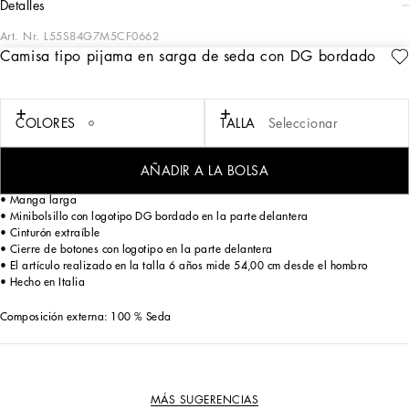
detalles
Art. Nr.
L55S84G7M5CF0662
Camisa tipo pijama en sarga de seda con DG bordado
La colección Essential es una mezcla de piezas emblemáticas de diseño
atemporal, un rasgo distintivo del estilo Dolce&Gabbana. El logotipo caracteriza
prendas de estilo deportivo y chic, ideales para llevar a diario.
COLORES
TALLA
Seleccionar
Camisa tipo pijama en sarga de seda con ribetes a contraste:
• Rosa
• Corte regular
AÑADIR A LA BOLSA
• Cuello bowling
• Manga larga
• Minibolsillo con logotipo DG bordado en la parte delantera
• Cinturón extraíble
• Cierre de botones con logotipo en la parte delantera
• El artículo realizado en la talla 6 años mide 54,00 cm desde el hombro
• Hecho en Italia
Composición externa: 100 % Seda
MÁS SUGERENCIAS