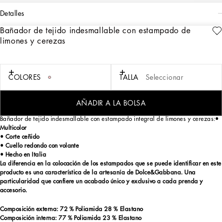
detalles
Bañador de tejido indesmallable con estampado de
Art. Nr.
L2J835G7M6IH25AL
limones y cerezas
Italian Holiday nace con la voluntad de relatar las vacaciones en Italia y en el
Mediterráneo. Limones, naranjas y postales de las Islas Eolias se convierten en
elementos decorativos que ayudan a fusionar el imaginario de Dolce&Gabbana
con el maravilloso Mediterráneo. Los diseñadores revelan su idea de vacaciones
COLORES
TALLA
Seleccionar
en familia en Italia: inolvidables, llenas de diversión, sorpresas, recuerdos
imaginativos, mayólicas y paisajes que recuerdan lugares únicos y auténticos,
repletos de color e imaginación.
AÑADIR A LA BOLSA
Bañador de tejido indesmallable con estampado integral de limones y cerezas:
•
Multicolor
• Corte ceñido
• Cuello redondo con volante
• Hecho en Italia
La diferencia en la colocación de los estampados que se puede identificar en este
producto es una característica de la artesanía de Dolce&Gabbana. Una
particularidad que confiere un acabado único y exclusivo a cada prenda y
accesorio.
Composición externa: 72 % Poliamida 28 % Elastano
Composición interna: 77 % Poliamida 23 % Elastano