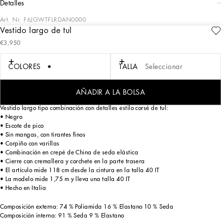
detalles
Art. Nr.
F6JGWTFLRDAN0000
Vestido largo de tul
En la colección «MUJER PV24», el imaginario de la antigua Sicilia dialoga con lo
€3,950
masculino, las formas sensuales, el encaje, el color nude y las superposiciones
delicadas para crear prendas que se mueven entre diseños de líneas depuradas,
la elegancia de los años sesenta, los contrastes entre el blanco y el negro, y las
COLORES
TALLA
Seleccionar
texturas lujosas. Reinterpretando sus cánones y su icónico color negro Sicilia, los
diseñadores dan forma a una MUJER siempre siciliana, pero también muy
sensual, consciente, seductora y segura de sí misma.
AÑADIR A LA BOLSA
Vestido largo tipo combinación con detalles estilo corsé de tul:
• Negro
• Escote de pico
• Sin mangas, con tirantes finos
• Corpiño con varillas
• Combinación en crepé de China de seda elástica
• Cierre con cremallera y corchete en la parte trasera
• El artículo mide 118 cm desde la cintura en la talla 40 IT
• La modelo mide 1,75 m y lleva una talla 40 IT
• Hecho en Italia
Composición externa: 74 % Poliamida 16 % Elastano 10 % Seda
Composición interna: 91 % Seda 9 % Elastano