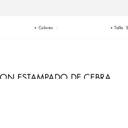
Colores
Talla
S
CON ESTAMPADO DE CEBRA
e&Gabbana crea la temática de Cebra con la intención de expresar con
nte, ofreciendo prendas con una estética original y femenina, como este