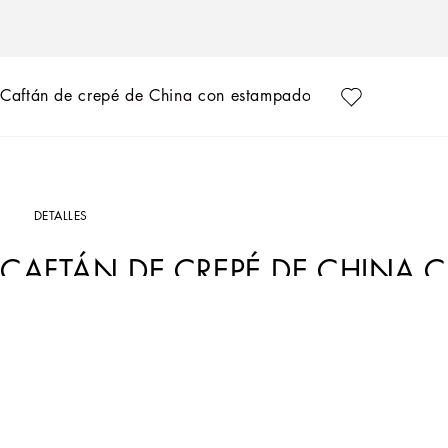
Caftán de crepé de China con estampado de cebra
DETALLES
CAFTÁN DE CREPÉ DE CHINA 
Art. Nr.
F6AFATHI1DUHH3SJ
Mediante la combinación de dos colores neutros como el blanco y el negro, Dolc
claridad el ADN de la marca, formado por contrastes fuertes y una identidad pote
caftán largo de sarga de seda.
• Cuello de camisa