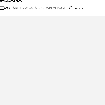
Moda
Mujer
Prendas de Vestir
Vestidos
MODA
BELLEZA
CASA
FOOD&BEVERAGE
Search