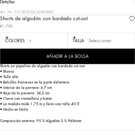
detalles
Art. Nr.
FTC5RZGDCJ0W0800
Shorts de algodón con bordado cut-out
Los veranos de los años 60 en Italia, la pureza del blanco y la elegancia
€1,750
sofisticada de la jet set de aquella época es lo que evoca el imaginario de la
colección Capri OI24/25. Se presentan desde diseños en popelina a vestidos y
faldas de líneas fluidas o tipo saco, pasando por sobretodos de brocado y
COLORES
TALLA
Seleccionar
camisas de tejido floral en intarsia. Los looks se completan con bolsos icónicos,
como los modelos Logo, Sicily y Dolce Box, y zapatos adornados con bordados
inspirados en el mar cristalino de Capri.
AÑADIR A LA BOLSA
Shorts en popelina de algodón con bordado cut-out:
• Blanco
• Talle alto
• Bolsillos franceses en la parte delantera
• Interior de la pernera: 6,7 cm
• Bajo de la pernera: 34,2 cm
• Cierre con cremallera y botón
• La modelo mide 1,75 m y lleva una talla 40 IT
• Hecho en Italia
Composición externa: 95 % Algodón 5 % Poliéster