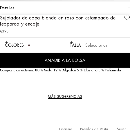
detalles
Sujetador de copa blanda en raso con estampado de
Art. Nr.
O1A01TONO21HY13M
leopardo y encaje
Este sujetador de copa blanda; sin aros y con corte cómodo está realizado en
€395
raso de seda y decorado con aplicaciones de encaje de algodón.
COLORES
TALLA
Seleccionar
• Tirantes regulables en raso
• Cierre central posterior con corchetes regulables en 3 posiciones
• Hecho en Italia
AÑADIR A LA BOLSA
Composición externa: 80 % Seda 12 % Algodón 5 % Elastano 3 % Poliamida
MÁS SUGERENCIAS
Lingerie
Prendas de Vestir
Mujer