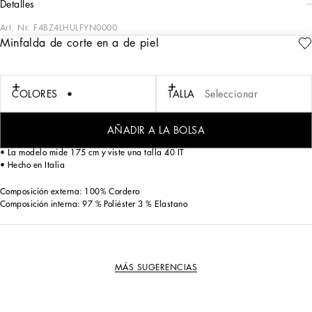
detalles
Art. Nr.
F4BZ4LHULFYN0000
Minfalda de corte en a de piel
Para sus looks modernos, atrévase con esta minifalda hecha de suave napa
negra. Prenda perfecta para potenciar su femineidad:
COLORES
TALLA
Seleccionar
• Talle alto
• Forrada de raso elástico con estampado de Leopardo
• Cierre trasero con cremallera y botones a presión
AÑADIR A LA BOLSA
• El artículo mide 40 cm desde la cintura en una talla 40 IT
• La modelo mide 175 cm y viste una talla 40 IT
• Hecho en Italia
Composición externa: 100% Cordero
Composición interna: 97 % Poliéster 3 % Elastano
MÁS SUGERENCIAS