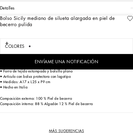
detalles
Bolso Sicily mediano de silueta alargada en piel de
Art. Nr.
BB7652A103780789
becerro pulida
Este bolso Sicily, icono de la marca por excelencia, se caracteriza por sus nuevas
proporciones y se adorna con una placa bigalvanizada con el logotipo.
Bolso de mano Sicily mediano en piel de becerro brillante:
COLORES
• Azul celeste
• Solapa con doble cierre magnético oculto en la parte delantera
• Placa bigalvanizada con logotipo
ENVÍAME UNA NOTIFICACIÓN
• Asa superior y correa ajustable y extraíble en piel de becerro brillante
• Forro de tejido estampado y bolsillo plano
• Artículo con bolsa protectora con logotipo
• Medidas: A17 x L25 x P9 cm
• Hecho en Italia
Composición externa: 100 % Piel de becerro
Composición interna: 88 % Algodón 12 % Piel de becerro
MÁS SUGERENCIAS