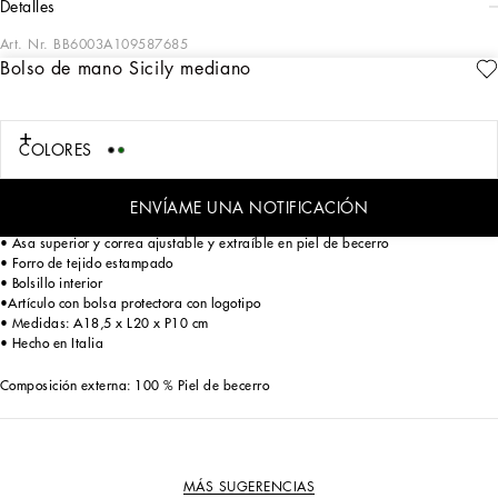
detalles
Art. Nr.
BB6003A109587685
Bolso de mano Sicily mediano
El bolso Sicily de tamaño mediano, icono de la marca por excelencia, se propone
en colores pop. Con líneas esenciales y femeninas, este bolso Sicily está
realizado en piel de becerro.
COLORES
Bolso Sicily mediano en becerro con estampado de iguana:
• Verde
• Solapa con doble cierre magnético oculto en la parte delantera
ENVÍAME UNA NOTIFICACIÓN
• Placa bigalvanizada con logotipo
• Asa superior y correa ajustable y extraíble en piel de becerro
• Forro de tejido estampado
• Bolsillo interior
•Artículo con bolsa protectora con logotipo
• Medidas: A18,5 x L20 x P10 cm
• Hecho en Italia
Composición externa: 100 % Piel de becerro
MÁS SUGERENCIAS