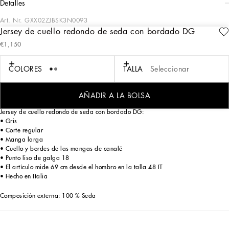
detalles
Art. Nr.
GXX02ZJBSK3N0093
Jersey de cuello redondo de seda con bordado DG
La Colección Italian Holiday Hombre vuelve al encanto de los años 50 con un
€1,150
toque actual. Camisas blancas y trajes elegantes se alternan con prendas
informales de denim y camisetas retro con un aire futurista. Los estampados
divertidos, como tableros de ajedrez, gatos, encendedores de época, minifrascos
COLORES
TALLA
Seleccionar
de perfume, sets de coctelería y cintas azul Mediterráneo, se combinan con el
logotipo jacquard inspirado en la corbatería, otorgando un toque actual a la
iconografía de las vacaciones en Italia.
AÑADIR A LA BOLSA
Jersey de cuello redondo de seda con bordado DG:
• Gris
• Corte regular
• Manga larga
• Cuello y bordes de las mangas de canalé
• Punto liso de galga 18
• El artículo mide 69 cm desde el hombro en la talla 48 IT
• Hecho en Italia
Composición externa: 100 % Seda