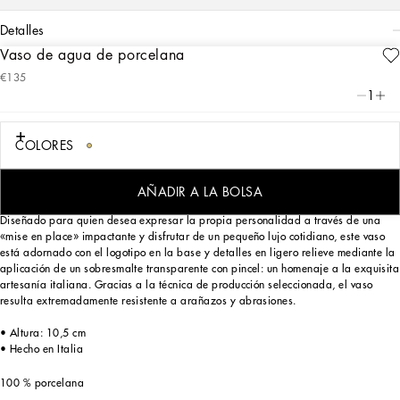
detalles
Vaso de agua de porcelana
Art. Nr.
TCB031TCA24UC068
€135
Este elegante vaso de agua de porcelana presenta un colorido motivo decorativo
1
inspirado en un estampado de fular que recuerda al «Carretto siciliano»: un
elemento del folklore de un lugar que, con sus tradiciones, sus oficios artesanos,
sus paisajes y sus colores únicos, se encuentra desde siempre en el corazón de la
COLORES
estética de Dolce&Gabbana.
AÑADIR A LA BOLSA
Diseñado para quien desea expresar la propia personalidad a través de una
«mise en place» impactante y disfrutar de un pequeño lujo cotidiano, este vaso
está adornado con el logotipo en la base y detalles en ligero relieve mediante la
aplicación de un sobresmalte transparente con pincel: un homenaje a la exquisita
artesanía italiana. Gracias a la técnica de producción seleccionada, el vaso
resulta extremadamente resistente a arañazos y abrasiones.
• Altura: 10,5 cm
• Hecho en Italia
100 % porcelana