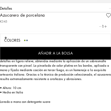
detalles
Azucarero de porcelana
Art. Nr.
TC0101TCA88UV001
€345
Con este azucarero de porcelana Verde Maiolica, que evoca de forma sugestiva
1
la artesanía propia de la tradición local, Dolce&Gabbana rinde tributo a los
paisajes de costa del sur de Italia, impregnados de los aromas y los colores de
la maquia mediterránea.
COLORES
Diseñado para quien desea expresar la propia personalidad a través de una
«mise en place» impactante y disfrutar de un pequeño lujo cotidiano, este
AÑADIR A LA BOLSA
azucarero realizado en porcelana está adornado con el logotipo en la base y
detalles en ligero relieve, obtenidos mediante la aplicación de un sobresmalte
transparente con pincel. La pincelada de color platino en los bordes, aplicada a
mano y fijada mediante cocción en tercer fuego, es un homenaje a la exquisita
artesanía italiana. Gracias a la técnica de producción seleccionada, el azucarero
resulta extremadamente resistente a arañazos y abrasiones.
• Altura: 10 cm
• Hecho en Italia
Lavado a mano con detergente suave